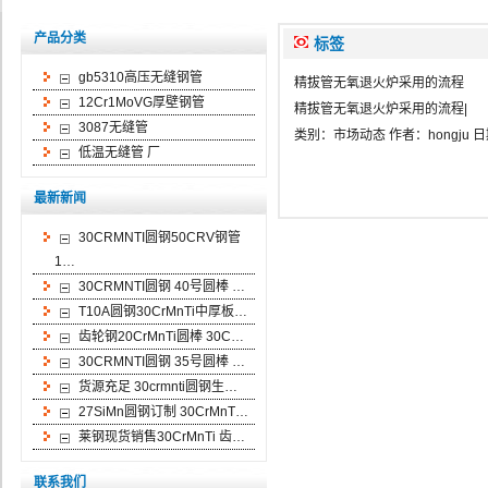
产品分类
标签
gb5310高压无缝钢管
精拔管无氧退火炉采用的流程
12Cr1MoVG厚壁钢管
精拔管无氧退火炉采用的流程|
3087无缝管
类别：
市场动态
作者：
hongju
日
低温无缝管 厂
最新新闻
30CRMNTI圆钢50CRV钢管
1…
30CRMNTI圆钢 40号圆棒 …
T10A圆钢30CrMnTi中厚板…
齿轮钢20CrMnTi圆棒 30C…
30CRMNTI圆钢 35号圆棒 …
货源充足 30crmnti圆钢生…
27SiMn圆钢订制 30CrMnT…
莱钢现货销售30CrMnTi 齿…
联系我们