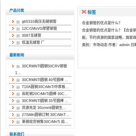
产品分类
标签
gb5310高压无缝钢管
合金钢管的优点是什么？
12Cr1MoVG厚壁钢管
合金钢管的优点是什么？【合金钢管的
3087无缝管
能、节约资源的国家战略，国家
低温无缝管 厂
类别：
市场动态
作者：
admin
日
最新新闻
30CRMNTI圆钢50CRV钢管
1…
30CRMNTI圆钢 40号圆棒 …
T10A圆钢30CrMnTi中厚板…
齿轮钢20CrMnTi圆棒 30C…
30CRMNTI圆钢 35号圆棒 …
货源充足 30crmnti圆钢生…
27SiMn圆钢订制 30CrMnT…
莱钢现货销售30CrMnTi 齿…
联系我们