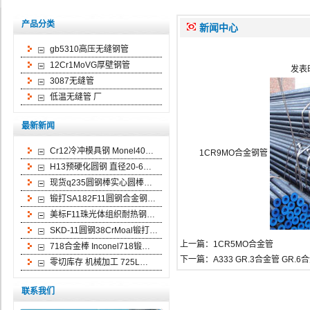
产品分类
新闻中心
gb5310高压无缝钢管
12Cr1MoVG厚壁钢管
发表时
3087无缝管
低温无缝管 厂
最新新闻
Cr12冷冲模具钢 Monel40…
1CR9MO合金钢管
H13预硬化圆钢 直径20-6…
现货q235圆钢棒实心圆棒…
锻打SA182F11圆钢合金钢…
美标F11珠光体组织耐热钢…
SKD-11圆钢38CrMoal锻打…
上一篇：
1CR5MO合金管
718合金棒 Inconel718锻…
下一篇：
A333 GR.3合金管 GR.
零切库存 机械加工 725L…
联系我们