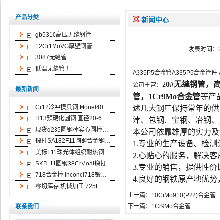
产品分类
新闻中心
gb5310高压无缝钢管
12Cr1MoVG厚壁钢管
发表时间：20
3087无缝管
低温无缝管 厂
A335P5合金管A335P5合金管件 
20#
无缝钢管，
公司主营：
最新新闻
管，
1Cr9Mo
合金管
等产
Cr12冷冲模具钢 Monel40…
述几大钢厂保持常年的供
H13预硬化圆钢 直径20-6…
津、包钢、宝钢、冶钢、
现货q235圆钢棒实心圆棒…
本公司依靠雄厚的实力及
锻打SA182F11圆钢合金钢…
1.
专业的生产设备、检测
美标F11珠光体组织耐热钢…
2.
心贴心的服务，解决客
SKD-11圆钢38CrMoal锻打…
3.
专业的销售，提供性价
718合金棒 Inconel718锻…
4.
良好的
钢铁
原产地优势
零切库存 机械加工 725L…
上一篇：
10CrMo910(P22)合金管
下一篇：
1Cr9Mo合金管
联系我们