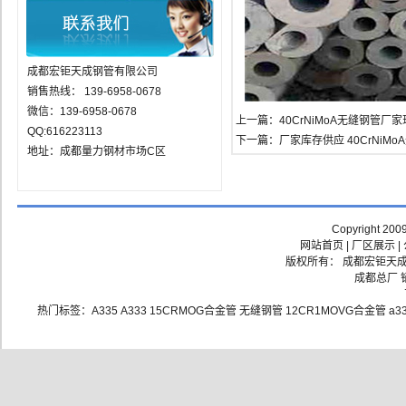
成都宏钜天成钢管有限公司
销售热线： 139-6958-0678
微信：139-6958-0678
上一篇：
40CrNiMoA无缝钢管厂
QQ:616223113
下一篇：
厂家库存供应 40CrNiM
地址：成都量力钢材市场C区
Copyright 200
网站首页
|
厂区展示
|
版权所有： 成都宏钜天成钢
成都总厂 销
热门标签：
A335
A333
15CRMOG合金管
无缝钢管
12CR1MOVG合金管
a3