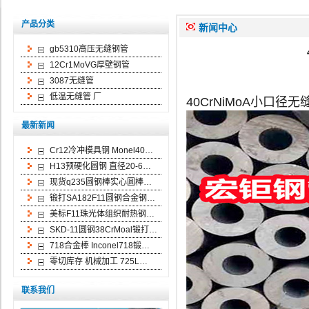
产品分类
新闻中心
gb5310高压无缝钢管
12Cr1MoVG厚壁钢管
3087无缝管
低温无缝管 厂
40CrNiMoA小口径
最新新闻
Cr12冷冲模具钢 Monel40…
H13预硬化圆钢 直径20-6…
现货q235圆钢棒实心圆棒…
锻打SA182F11圆钢合金钢…
美标F11珠光体组织耐热钢…
SKD-11圆钢38CrMoal锻打…
718合金棒 Inconel718锻…
零切库存 机械加工 725L…
联系我们